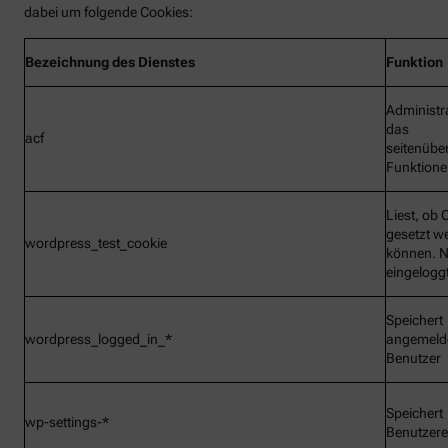
dabei um folgende Cookies:
Bezeichnung
des Dienstes
Funktion
Administr
das
acf
seitenübe
Funktionen
Liest, ob 
gesetzt w
wordpress_test_cookie
können. N
eingelogg
Speichert
wordpress_logged_in_*
angemeld
Benutzer
Speichert
wp-settings-*
Benutzere