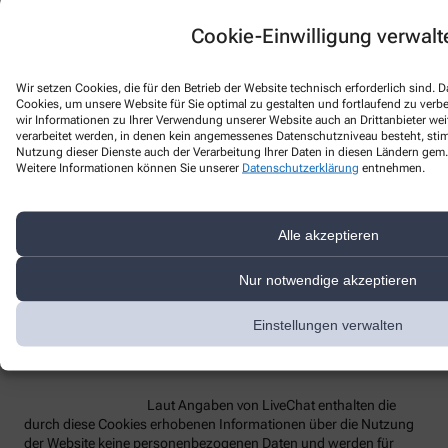
Cookie-Einwilligung verwalt
Bezeichnung des
Funktion
Anbieter
Laufzeit
Dienstes
Wir setzen Cookies, die für den Betrieb der Website technisch erforderlich sind.
lc_cid
Customer ID
LiveChat
2 Jahre
Cookies, um unsere Website für Sie optimal zu gestalten und fortlaufend zu ver
Customer
wir Informationen zu Ihrer Verwendung unserer Website auch an Drittanbieter wei
lc_cst
LiveChat
2 Jahre
verarbeitet werden, in denen kein angemessenes Datenschutzniveau besteht, stimm
Secure Token
Nutzung dieser Dienste auch der Verarbeitung Ihrer Daten in diesen Ländern gem. 
Technisches
Weitere Informationen können Sie unserer
Datenschutzerklärung
entnehmen.
Hilfs-Cookie,
rüft beim
Redirect die
Alle akzeptieren
OAuth-
oauth_redirect_detector
LiveChat
2 Jahre
Anmeldung
(z.B. bei Single
Nur notwendige akzeptieren
Sign-On oder
Einbindung in
Einstellungen verwalten
Partnerportale)
Laut Angaben von LiveChat enthalten die
durch diese Cookies erhobenen Informationen über die Nutzung
der Website keine personenbezogenen Daten und werden für