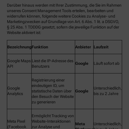
Darüber hinaus werden mit Ihrer Zustimmung, die Sie im Rahmen
unseres Consent Management Tools erteilen, bearbeiten und
widerrufen können, folgende weitere Cookies zu Analyse- und
Marketingzwecken auf Grundlage von Art. 6 Abs. 1 lit. a DSGVO,
§ 25 Abs. 1 TDDDG gesetzt, sofern die jeweilige Funktion auf der
Website aktiviert ist:
Bezeichnung
Funktion
Anbieter
Laufzeit
Google Maps
Liest die IP-Adresse des
Google
Läuft sofort ab
API
Benutzers
Registrierung einer
eindeutigen ID, um
Google
Unterschiedlich,
statistische Daten über
Google
Analytics
bis zu 2 Jahre
den Besuch der Website
zu generieren
Ermöglicht Tracking von
Meta Pixel
Website-Interaktionen
Meta
Unterschiedlich,
(Facebook
zur Analyse und