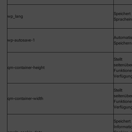
Speichert
wp_lang
Sprachein
Automati
wp-autosave-1
Speichern
Stellt
seitenübe
qm-container-height
Funktione
Verfügun
Stellt
seitenübe
qm-container-width
Funktione
Verfügun
Speichert
Informati