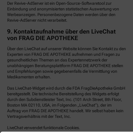
Der Revive-AdServer ist ein Open-Source-Softwaretool zur
Einbindung und anonymisierten statistischen Auswertung von
Werbeanzeigen. Personenbezogene Daten werden über den
Revive-AdServer nicht verarbeitet.
9.
Kontaktaufnahme über den LiveChat
von FRAG DIE APOTHEKE
Über den LiveChat auf unserer Website können Sie Kontakt zu den
Experten von FRAG DIE APOTHEKE aufnehmen und Fragen zu
gesundheitlichen Themen an das Expertennetzwerk der
unabhängigen Beratungsplattform FRAG DIE APOTHEKE stellen
und Empfehlungen sowie gegebenenfalls die Vermittlung von
Medikamenten erhalten.
Das LiveChat-Widget wird durch die FDA FragDieApotheke GmbH
bereitgestellt. Die technische Bereitstellung des Widgets erfolgt
durch den Subdienstleister Text, Inc. (101 Arch Street, 8th Floor,
Boston MA 02110, USA, im Folgenden „LiveChat“), der im
Auftrag von FRAG DIE APOTHEKE handelt. Wir selbst haben kein
Vertragsverhältnis mit der Text, Inc.
LiveChat verwendet funktionale Cookies.