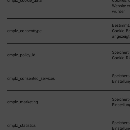
cmplz_cookie_data
Cookies, d
Website e
wurden
Bestimmt,
cmplz_consenttype
Cookie-B
angezeigt
Speichert 
cmplz_policy_id
Cookie-Ric
Speichert 
cmplz_consented_services
Einstellu
Speichert 
cmplz_marketing
Einstellu
Speichert 
cmplz_statistics
Einstellu