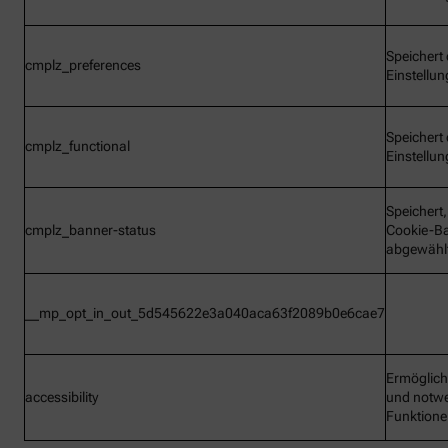
Speichert 
cmplz_preferences
Einstellu
Speichert 
cmplz_functional
Einstellu
Speichert
cmplz_banner-status
Cookie-B
abgewähl
__mp_opt_in_out_5d545622e3a040aca63f2089b0e6cae7
Ermöglic
accessibility
und notw
Funktion