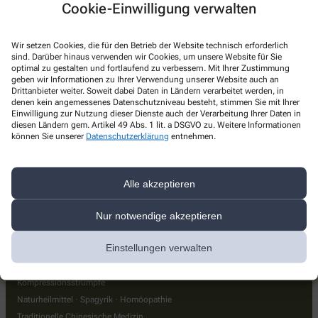
Cookie-Einwilligung verwalten
Frühlings-Apotheke
Frühlingstr. 33
,
85221
Dachau
Wir setzen Cookies, die für den Betrieb der Website technisch erforderlich
+49-81 31 / 40 91
sind. Darüber hinaus verwenden wir Cookies, um unsere Website für Sie
optimal zu gestalten und fortlaufend zu verbessern. Mit Ihrer Zustimmung
+49-81 31 / 73 66 81
geben wir Informationen zu Ihrer Verwendung unserer Website auch an
Drittanbieter weiter. Soweit dabei Daten in Ländern verarbeitet werden, in
bestellung@fruehlings-apotheke.de
denen kein angemessenes Datenschutzniveau besteht, stimmen Sie mit Ihrer
Einwilligung zur Nutzung dieser Dienste auch der Verarbeitung Ihrer Daten in
diesen Ländern gem. Artikel 49 Abs. 1 lit. a DSGVO zu. Weitere Informationen
können Sie unserer
Datenschutzerklärung
entnehmen.
Über uns
Medikationsanalysen
Alle akzeptieren
Verblisterung von Medikamenten
Herstellung von Rezepturen
Nur notwendige akzeptieren
Handhabung von Inhalationsgeräten
Einstellungen verwalten
Blutdruckmessung
Milchpumpen-Verleih
Kompressionsstrümpfe
Naturheilmittel · Spagyrik · Homöopathie
Traditionelle Chinesische Medizin